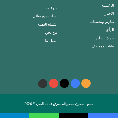
الرئيسية
منوعات
الأخبار
إضاءات ورسائل
تقارير وتحقيقات
القبيلة اليمنية
الرأي
من نحن
حماة الوطن
اتصل بنا
بيانات ومواقف
ملخص
فيسبوك
‫X
‫YouTube
واتساب
telegram
الموقع
RSS
جميع الحقوق محفوظة لموقع قبائل اليمن © 2026