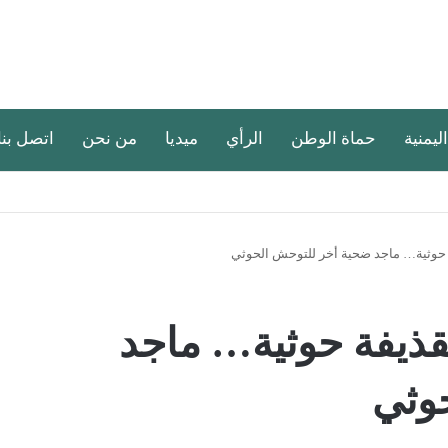
اليمنية
حماة الوطن
الرأي
ميديا
من نحن
اتصل بنا
فة حوثية… ماجد ضحية أخر للتوحش الحوثي
 بقذيفة حوثية… ماجد
وثي