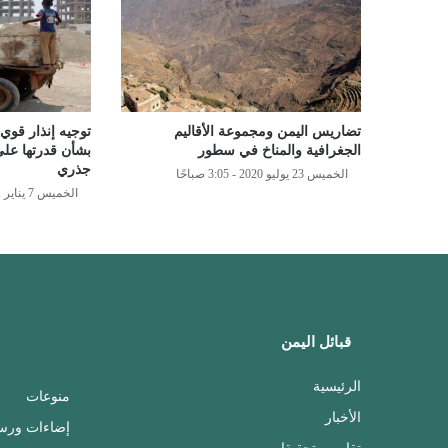
تضاريس اليمن ومجموعة الأقاليم
توجيه إنذار قوي 
الجغرافية والمناخ في سطور
بشأن قدرتها على
جذري
الخميس 23 يوليو 2020 - 3:05 صباحًا
الخميس 7 يناير 2021 - 8:13 مساءً
قبائل اليمن
الرئيسية
منوعات
الأخبار
إضاءات ورس