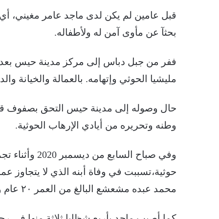
قبل عامين لم يكن لدى ماجد عامر مغيني، أي
بحثآ عن مأوى آمن له ولأطفاله.
مليشيا الحوثي وإتهامه. بالعمالة والخيانة وا
حال وصوله إلى مدينة حيس التحق بصفوف قوات
وطنه وتحريره من أيادي الإرهاب الحوثية.
وفي صباح الساب
حوثية،تسببت في وفاة أبنه الذي لا يتجاوز ع
محمد عبده مشعشع البالغ من العمر ٢٠ عام والذي قدم لزيارته.
كما أصيب ماجد بأربع شظايا ثلاثة منها في 