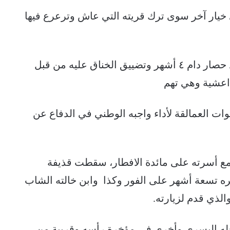
 خيار آخر سوى ترك قريته التي عاش وترعرع فيها
ففر من جبل دباس إلى مركز مدينة حيس بعد حصار دام ٤ أشهر وتضييق الخناق عليه من قبل
لداعشية وهي تهم
 العمالقة لأداء واجبه الوطني في الدفاع عن
ع من ديسمبر 2020 وأثناء تجمع أسرته على مائدة الافطار، سقطت قذيفة
مره تسعة أشهر على الفور وكذا وابن خالته الشاب
رجله اليسرى وأخرى في مؤخرة رأسه وقريبة من