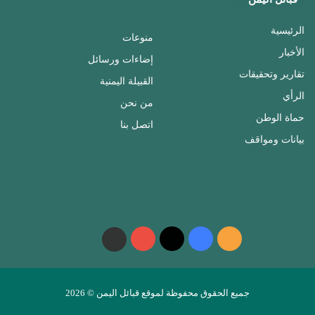
الرئيسية
منوعات
الأخبار
إضاءات ورسائل
تقارير وتحقيقات
القبيلة اليمنية
الرأي
من نحن
حماة الوطن
اتصل بنا
بيانات ومواقف
ملخص
فيسبوك
‫X
‫YouTube
واتساب
telegram
الموقع
RSS
جميع الحقوق محفوظة لموقع قبائل اليمن © 2026