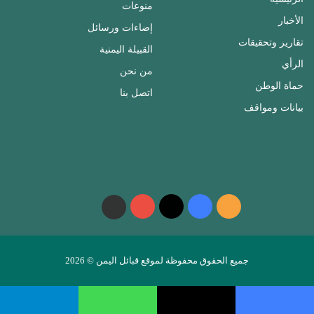
منوعات
الأخبار
إضاءات ورسائل
تقارير وتحقيقات
القبيلة اليمنية
الرأي
من نحن
حماة الوطن
اتصل بنا
بيانات ومواقف
ملخص
فيسبوك
‫X
‫YouTube
واتساب
telegram
الموقع
RSS
جميع الحقوق محفوظة لموقع قبائل اليمن © 2026
فيسبوك
‫X
واتساب
تيلقرام