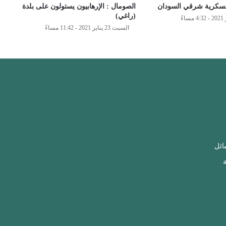
سكرية شرقي السودان
الصومال : الإرهابيون يستولون على بلدة
(راغي)
السبت 23 يناير 2021 - 11:42 مساءً
ائل
ة