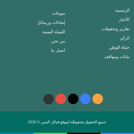
الرئيسية
منوعات
الأخبار
إضاءات ورسائل
تقارير وتحقيقات
القبيلة اليمنية
الرأي
من نحن
حماة الوطن
اتصل بنا
بيانات ومواقف
ملخص
فيسبوك
‫X
‫YouTube
واتساب
telegram
الموقع
RSS
جميع الحقوق محفوظة لموقع قبائل اليمن © 2026