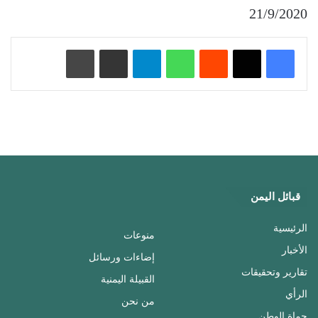
21/9/2020
‏Reddit
واتساب
تيلقرام
مشاركة عبر البريد
طباعة
قبائل اليمن
الرئيسية
منوعات
الأخبار
إضاءات ورسائل
تقارير وتحقيقات
القبيلة اليمنية
الرأي
من نحن
حماة الوطن