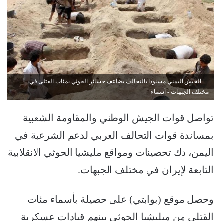
الجيش اليمني مسنودا بالتحالف يضاعف خسائر الحوثي بمئات القتلى في
مختلف الجبهات - أسماء
تواصل قوات الجيش الوطني والمقاومة الشعبية
بمساندة قوات التحالف العربي لدعم الشرعية في
اليمن، دك تحصينات ومواقع مليشيا الحوثي الانقلابية
التابعة لإيران في مختلف الجبهات.
وحصل موقع (بوابتي) على حصيلة بأسماء مئات
القتلى من ميليشيا الحوثي بينهم قيادات عسكرية