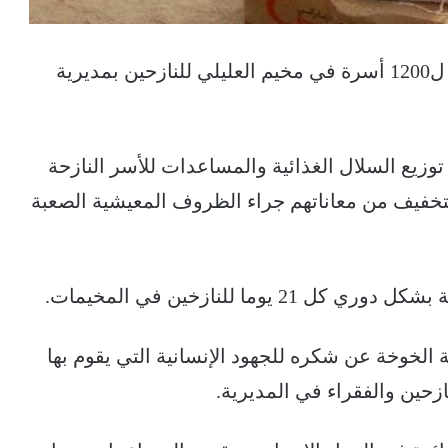
قدم الهلال الأحمر الإماراتي مساعدات إغاثية ل1200 أسرة في مخيم العليلي للنازحين بمديرية
توزيع السلال الغذائية والمساعدات للأسر النازحة
لي والذي شمل 1200 أسرة، للتخفيف من معاناتهم جراء الظروف المعيشية الصعبة
وما للنازخين في المخيمات.
 الخوخة عن شكره للجهود الإنسانية التي يقوم بها
ازحين والفقراء في المديرية.