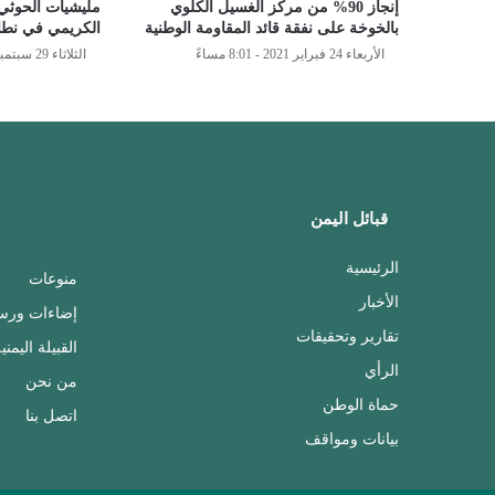
إنجاز 90% من مركز الغسيل الكلوي
مليشيات الحوثي
بالخوخة على نفقة قائد المقاومة الوطنية
الكريمي في نطا
الأربعاء 24 فبراير 2021 - 8:01 مساءً
الثلاثاء 29 سبتمبر 2020 - 8:18 مساءً
قبائل اليمن
الرئيسية
منوعات
الأخبار
إضاءات ورس
تقارير وتحقيقات
القبيلة اليمني
الرأي
من نحن
حماة الوطن
اتصل بنا
بيانات ومواقف