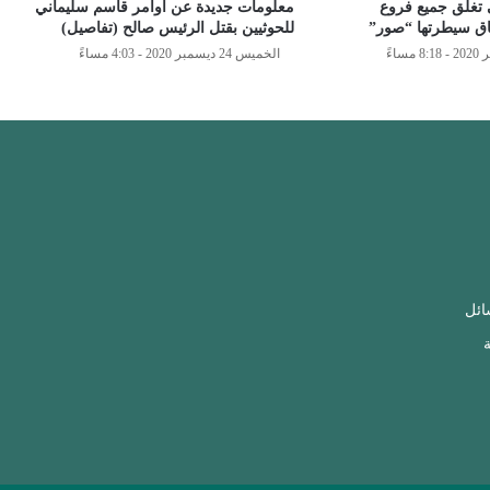
 تغلق جميع فروع
معلومات جديدة عن أوامر قاسم سليماني
ق سيطرتها “صور”
للحوثيين بقتل الرئيس صالح (تفاصيل)
الخميس 24 ديسمبر 2020 - 4:03 مساءً
ائل
ة