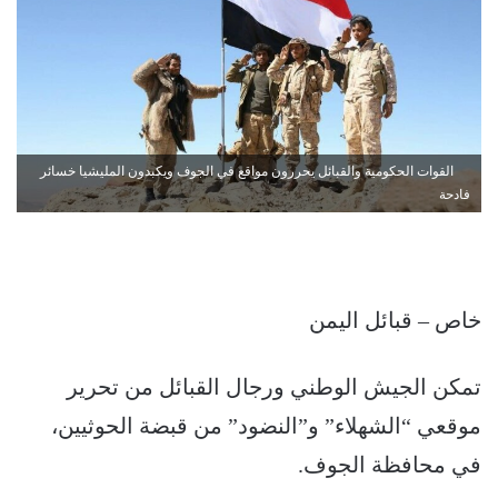
القوات الحكومية والقبائل يحررون مواقع في الجوف ويكبدون المليشيا خسائر
فادحة
خاص – قبائل اليمن
تمكن الجيش الوطني ورجال القبائل من تحرير
موقعي “الشهلاء” و”النضود” من قبضة الحوثيين،
في محافظة الجوف.