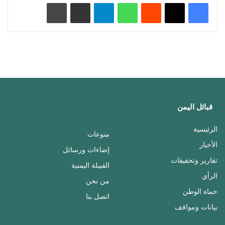
‏Reddit
واتساب
تيلقرام
مشاركة عبر البريد
طباعة
قبائل اليمن
الرئيسية
منوعات
الأخبار
إضاءات ورسائل
تقارير وتحقيقات
القبيلة اليمنية
الرأي
من نحن
حماة الوطن
اتصل بنا
بيانات ومواقف