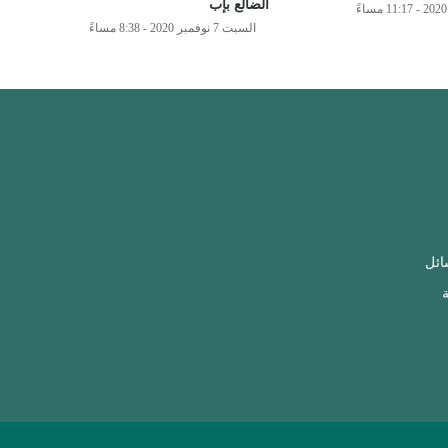
الضالع بإب
السبت 7 نوفمبر 2020 - 8:38 مساءً
ائل
ة