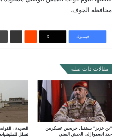
محافظة الجوف.
‏Reddit
مشاركة عبر البريد
فيسبوك
‫X
مقالات ذات صلة
”بن عزيز” يستقبل خريجين عسكريين
الحديدة : القوا
جدد انضموا إلى الجيش اليمني
تسلل للمليشيا