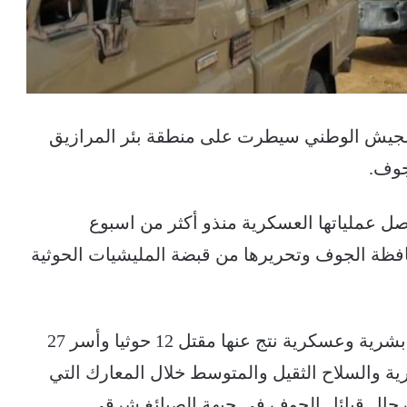
 الجيش الوطني سيطرت على منطقة بئر المرازيق
جوف.
 عملياتها العسكرية منذو أكثر من اسبوع
فظة الجوف وتحريرها من قبضة المليشيات الحوثية
واوضح : أن المليشات الحوثية تكبدت خسائر بشرية وعسكرية نتج عنها مقتل 12 حوثيا وأسر 27
رية والسلاح الثقيل والمتوسط خلال المعارك التي
رجال قبائل الجوف في جبهة الصبائغ شرقي