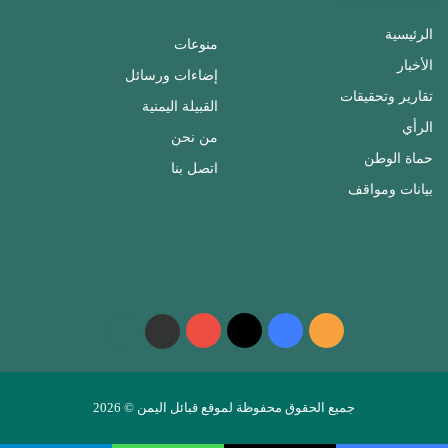
الرئيسية
منوعات
الأخبار
إضاءات ورسائل
تقارير وتحقيقات
القبيلة اليمنية
الرأي
من نحن
حماة الوطن
اتصل بنا
بيانات ومواقف
ملخص
فيسبوك
‫X
‫YouTube
واتساب
telegram
الموقع
RSS
جميع الحقوق محفوظة لموقع قبائل اليمن © 2026