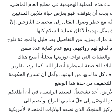
دء هذه العملية الهجومية في مطلع العام الماضي،
ب يجب أن يتوقف، فهو يعرّض حياة ملايين المدنيين
ة مع خطر وصول القتال إلى مخيمات النَّازحين. إنَّ
ّل تهديداً لآفاق عملية السلام كلها.
ا مارك بمزيد من التفاصيل بعد قليل والمجاعة تلوح
 تُدفَع لهم رواتبهم. ومع عدم كفاية عدد سفن
والعقبات التي تواجه توزيعها محلياً، أصبح هناك
لاد الخاضعة لسيطرة أنصار الله. كما تردنا تقارير
زف كل ما لديها من الوقود. وآمل أن تسارع الحكومة
 للتخفيف من حدة هذا الوضع
أرض، أجد تشجيعاً، السيدة الرئيسة، في أن أطلعكم
 نحو التوصّل إلى حلّ سلمي للنزاع. وأنضم الى
ز المتجدّد الذي تضعه الولايات المتحدة الأمريكية