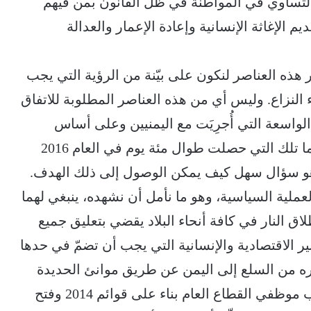
التساوي في المواطنة في ظل القانون بمن فيهم
 الإغاثة الإنسانية وإعادة الإعمار والعدالة
ذه العناصر لنكون على بيّنة من الرؤية التي يجب
ء النزاع. وليس أي من هذه العناصر المطلوبة للاتفاق
الواسعة التي أُجرِيَت مع اليمنيين وعلى أساس
الجولات السابقة من مفاوضات السلام ولاسيما تلك التي حصلت طوال مئة يوم في العام 2016
هو سؤال سهل كيف يمكن الوصول إلى ذلك الهدف.
عملية السياسية، وهو ما نأمل أن نشهده، ينبغي لهما
اق النار في كافة أنحاء البلاد يقضي بتعليق جميع
ابير الاقتصادية والإنسانية التي يجب أن تضمّ في حدها
ره من السلع إلى اليمن عن طريق موانئ الحديدة
مع تخصيص الإيرادات الواردة منها لدفع رواتب موظفي القطاع العام بناء على قوائم 2014 وفتح