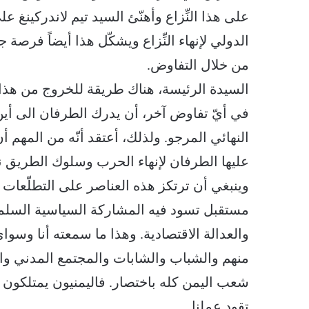
على هذا النِّزاع وأهنّئ السيد تيم لاندركينغ على
الدولي لإنهاء النِّزاع ويشكّل هذا أيضاً فرصة ج
من خلال التفاوض.
السيدة الرئيسة، هناك طريقة للخروج من هذا ا
في أيّ تفاوض آخر، أن يدرك الطرفان الى أي
النهائي المرجو. ولذلك، أعتقد أنّه من المهم أ
عليها الطرفان لإنهاء الحرب وسلوك الطريق ن
وينبغي أن ترتكز هذه العناصر على التطلّعات ا
مستقبل تسود فيه المشاركة السياسية السلمي
والعدالة الاقتصادية. وهذا ما سمعته أنا وسواي 
منهم والشباب والشابات والمجتمع المدني وا
شعب اليمن كله باختصار. فاليمنيون يمتلكون 
تقود عملنا.