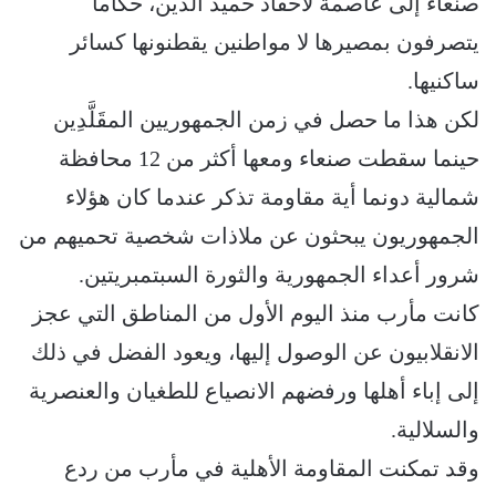
صنعاء إلى عاصمة لأحفاد حميد الدين، حكاماً
يتصرفون بمصيرها لا مواطنين يقطنونها كسائر
ساكنيها.
لكن هذا ما حصل في زمن الجمهوريين المقَلَّدِين
حينما سقطت صنعاء ومعها أكثر من 12 محافظة
شمالية دونما أية مقاومة تذكر عندما كان هؤلاء
الجمهوريون يبحثون عن ملاذات شخصية تحميهم من
شرور أعداء الجمهورية والثورة السبتمبريتين.
كانت مأرب منذ اليوم الأول من المناطق التي عجز
الانقلابيون عن الوصول إليها، ويعود الفضل في ذلك
إلى إباء أهلها ورفضهم الانصياع للطغيان والعنصرية
والسلالية.
وقد تمكنت المقاومة الأهلية في مأرب من ردع