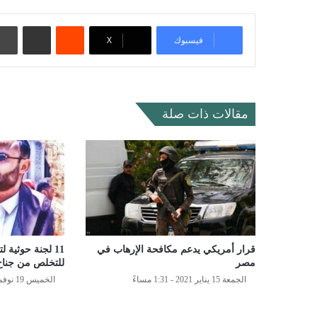
‏Reddit
مشاركة عبر البريد
فيسبوك
‫X
مقالات ذات صلة
قرار أمريكي يدعم مكافحة الإرهاب في
11 لجنة حوثية 
مصر
للتخلص من جناح
الجمعة 15 يناير 2021 - 1:31 مساءً
الخميس 19 نوفمبر 2020 - 12:42 صباحًا