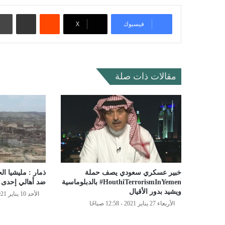
‏Reddit
مشاركة عبر البريد
فيسبوك
‫X
مقالات ذات صلة
خبير عسكري سعودي يصف حملة
ذمار : مليشيا ا
HouthiTerrorismInYemen# بالدبلوماسية
ضد أهالي إحدى 
ويشيد بدور الأقيال
الأحد 10 يناير 2021 - 1:31 مساءً
الأربعاء 27 يناير 2021 - 12:58 صباحًا