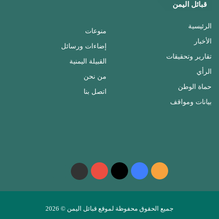
قبائل اليمن
الرئيسية
منوعات
الأخبار
إضاءات ورسائل
تقارير وتحقيقات
القبيلة اليمنية
الرأي
من نحن
حماة الوطن
اتصل بنا
بيانات ومواقف
ملخص
فيسبوك
‫X
‫YouTube
واتساب
telegram
الموقع
RSS
جميع الحقوق محفوظة لموقع قبائل اليمن © 2026