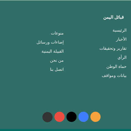
قبائل اليمن
الرئيسية
منوعات
الأخبار
إضاءات ورسائل
تقارير وتحقيقات
القبيلة اليمنية
الرأي
من نحن
حماة الوطن
اتصل بنا
بيانات ومواقف
ملخص
فيسبوك
‫X
‫YouTube
واتساب
telegram
الموقع