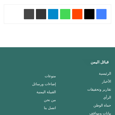
‏Reddit
واتساب
تيلقرام
مشاركة عبر البريد
طباعة
قبائل اليمن
الرئيسية
منوعات
الأخبار
إضاءات ورسائل
تقارير وتحقيقات
القبيلة اليمنية
الرأي
من نحن
حماة الوطن
اتصل بنا
بيانات ومواقف