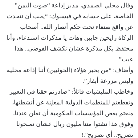
وقال مجلي الصمدي، مدير إذاعة “صوت اليمن”
الخاصة، على حسابه في فيسبوك: “يجب أن نتحدث
عن واقع صنعاء تحت حكم أنصار الله.. أصحاب
الزكاة رايحين جايين وهات يا مذكرات استدعاء، وأنا
محتفظ بكل مذكرة عشان نكشف الفوضى.. هذا
عيب”.
وأضاف: “من يخبر هؤلاء (الحوثيين) أننا إذاعة محلية
وليس مزرعة أبقار”.
وخاطب المليشيات قائلاً: “صادرتم حقنا في التعبير
وتقطعتم للمنظمات الدولية المعلِنة عن أنشطتها،
منعتم بعض المؤسسات الحكومية أن تعلن عندنا،
وفوق هذا تشتوا مننا مليون ريال عشان تمنحونا
تصريح.. أي تصريح”.!