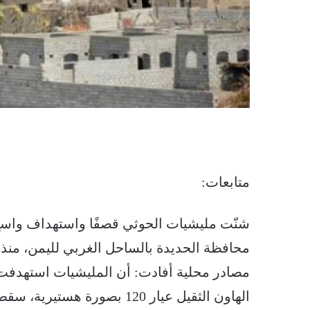
متابعات:
شنّت مليشيات الحوثي قصفًا واستهداف واسع بأ
محافظة الحديدة بالساحل الغربي لليمن، منذ سا
مصادر محلية أفادت: أن المليشيات استهدفت أح
الهاون الثقيل عيار 120 بصورة هستيرية، سقطت عدد منها بالقرب من منازل المواطنين.