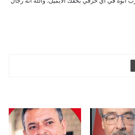
ادرب ابوه في اي خزقي بحقك الأيميل، والله انه رجال
طباعة