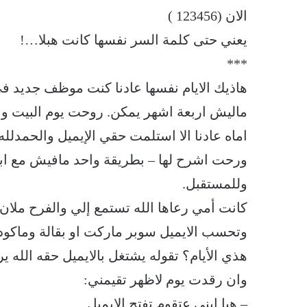
الان (123456 )
يعني حتى كلمة السر نفسها كانت هبلا…!
***
هاذيك الايام نفسها عادنا كنت موظف جديد ف
ماليش اربعة اشهر يمكن. روحت يوم البيت وا
اماه عادنا الا استلمت حقي الإيميل والحمدلل
ورحت اشرح لها – بطريقة واحد مافيش مع ابوه
وللمستقبل.
كانت أمي رعاها الله تستمع إلي والفرح ملان و
وتحسب الايميل سوبر ماركت او بقالة وماكوده
هذي الأيام؟ تقوله يشتغل بالايميل حقه الله ير
وان رقدت يوم لاظهر تقيمني:
– هيا ابني عتقوم تفتح الإيميل.