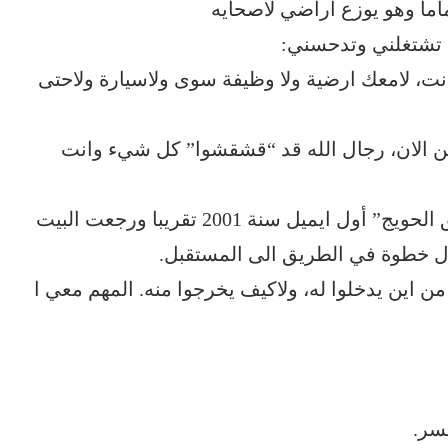
ا وهو يوزع اراضي لاصحايه
ة تشتغلني وتدحسني:
ت، لامعك ارضية ولا وظيفة سوى ولاسيارة ولاحتى
من الان، رجال الله قد “قشقشوا” كل شيء وانت
و لم تدم “طنانتي” كثيرا، أنشىء لي ” الصديق الحويج” أول ايميل سنة 2001 تقريبا ورجعت البيت
 ول خطوة في الطريق الى المستقبل.
ن اين يدخلوا له، ولاكيف يخرجوا منه. المهم معي ا
لسر.