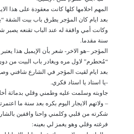
المهم احلامها كلها كانت معقودة على هذا الاي
بعد ايام كان المؤجر يطرق باب بيت الشقة “ي
وكانت أمي واقفة له عند الباب تقنعه يصبر شو
سنة مقدما.
المؤجر –هو الاخر- شعر بأن الإيميل هذا يعت
“مُحطرم” لاول مره ويغادر باب البيت من دون
بعد ايام لقيت المؤجر في الشارع شافني وصيح
-يا استاد يا استاد فكري.
جاوبته وسلمت عليه وطمني وقلي بدماثة أخل
– ولاتهم الايجار اليوم بكره بعد سنة ما اعتمر
شكرته من قلبي وكلمني واحنا واقفين بالشار
فرغته وقلي وهو يغمز لي بعينه: