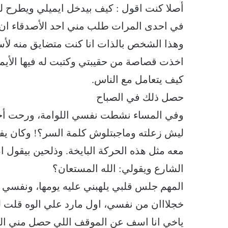
أصلا كنت اقول : كيف بيدخل ايميلي ويطرح ل
في احدى المرات طلب مني احد الأصدقاء ان 
وهذا الشخص بالذات انا كنت متضايق منه لأ
اخذت قصاصة من حقيبتي وكتبت له فيها الأي
كيف يتعامل مع الناس.
حصل ذلك في الصباح
وفي المساء نشطت نفسي اللوامة، ورحت أج
ليش زعلته وماجبتلوش كلمة السر؟! وكان يف
معه مثل هذه الحركة البايخة. وذلحين بيقول 
الشارع ويقولي: الله المستعان؟
المهم جلس قلبي يلهبني عليه يومها، ونفسي 
خجلااان من نفسي، اول مارد علي الوه قلت ل
ياخي انا اسف عن الموقف اللي حصل مني ال