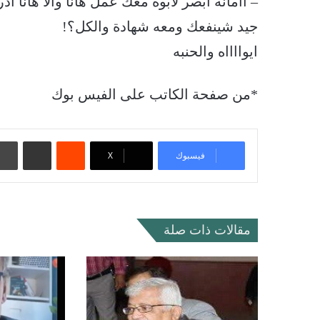
– اامانه ابصر لابوه معك عمل هانا والا هانا 
جيد شينفعك ومعه شهادة والكل؟!
ايوااااه والحنبه
*من صفحة الكاتب على الفيس بوك
‏Reddit
مشاركة عبر البريد
فيسبوك
‫X
مقالات ذات صلة