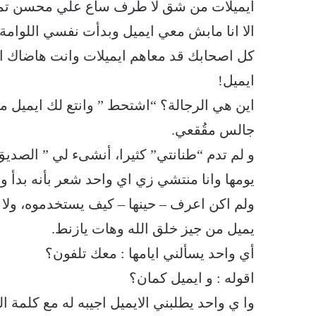
ايميلات من شق لا طرف ساع علي محسن تمام
الا انا مابش معي ايميل وبدأت نفسي اللوام
كل اصحابك قد معاهم ايميلات وانت هاضاك ان
ايميل!
اين هي الرجالة؟ “اشتحط ” وانتع لك ايميل 
جالس مقُقعي.
يومها وانا منتشي زي اي واحد شعر بأنه بدأ
ولم اكن اعرف – حينها – كيف يستخدموه، ولا م
يميل من جيز خلق الله وهات يازنط.
أي واحد يسألني ايامها : معك تلفون؟
اقوله : و ايميل كمان؟
وا ي واحد يطلبني الايميل اجيبه له مع كلمة ا