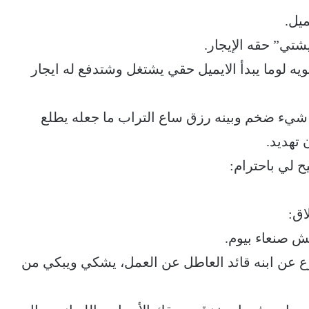
ميل.
شتي” حقه الإيجار.
يه لوما يبدأ الايميل حقي يشتغل وشتدفع له ايجار
بر شيء ضخم وبينه رزق ساع التراب ما جعله يطلع
 تهديد.
 لي باحترام:
اق:
تش صنعاء بيوم.
ع عن ابنه قائد العاطل عن العمل، يشكي ويبكي من