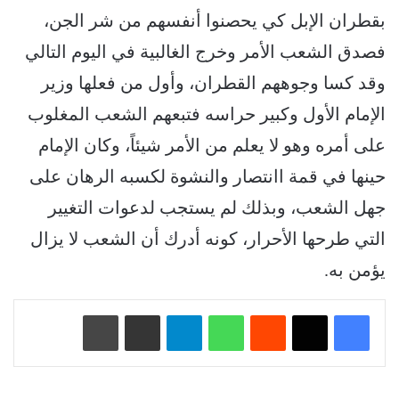
ﺑﻘﻄﺮﺍﻥ ﺍﻹﺑﻞ ﻛﻲ ﻳﺤﺼﻨﻮﺍ ﺃﻧﻔﺴﻬﻢ ﻣﻦ ﺷﺮ ﺍﻟﺠﻦ،
ﻓﺼﺪﻕ ﺍﻟﺸﻌﺐ ﺍﻷﻣﺮ وخرج الغالبية في اليوم التالي
وقد كسا وجوههم القطران، وأول من فعلها ﻭﺯﻳﺮ
ﺍﻹﻣﺎﻡ ﺍﻷﻭﻝ ﻭﻛﺒﻴﺮ ﺣﺮﺍﺳﻪ ﻓﺘﺒﻌﻬﻢ ﺍﻟﺸﻌﺐ ﺍﻟﻤﻐﻠﻮﺏ
ﻋﻠﻰ ﺃﻣﺮﻩ ﻭﻫﻮ ﻻ ﻳﻌﻠﻢ ﻣﻦ ﺍﻷﻣﺮ شيئاً، ﻭﻛﺎﻥ ﺍﻹﻣﺎﻡ
ﺣﻴﻨﻬﺎ ﻓﻲ ﻗﻤﺔ ﺍاﻧﺘﺼﺎﺭ والنشوة ﻟﻜﺴﺒﻪ ﺍﻟﺮﻫﺎﻥ على
جهل الشعب، وبذلك لم يستجب لدعوات التغيير
التي طرحها الأحرار، كونه أدرك أن الشعب لا يزال
يؤمن به.
‏Reddit
واتساب
تيلقرام
مشاركة عبر البريد
طباعة