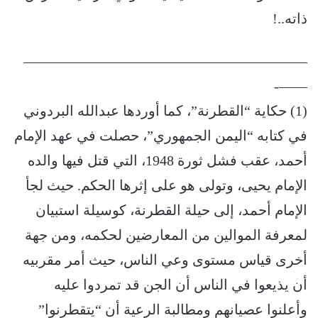
ذاته..!
————————————————————
——-
(1) حكاية “القطرنة”، كما أوردها عبدالله البردوني
في كتابه “اليمن الجمهوري”، حصلت في عهد الإمام
أحمد، عقب فشل ثورة 1948، التي قتل فيها والده
الإمام يحيى، وتولى هو على إثرها الحكم. حيث لجأ
الإمام أحمد، إلى حيلة القطرنة، كوسيلة ﺍﺳﺘﺒﻴﺎﻥ
ﻟﻤﻌﺮﻓﺔ ﺍﻟﻤﻮﺍﻟﻴﻦ ﻣﻦ ﺍﻟﻤﻌﺎﺭﺿﻴﻦ ﻟﺤﻜﻤﻪ، ﻭﻣﻦ ﺟﻬﺔ
أﺧﺮﻯ قياس مستوى وعي الناس، حيث أمر مقربيه
ﺃﻥ ﻳﺬﻳﻌﻮﺍ ﻓﻲ ﺍﻟﻨﺎﺱ ﺃﻥ ﺍﻟﺠﻦ ﻗﺪ ﺗﻤﺮﺩﻭﺍ ﻋﻠﻴﻪ
ﻭﺃﻋﻠﻨﻮﺍ ﻋﺼﻴﺎﻧﻬﻢ ﻭﻣﻄﺎﻟﺒﺔ ﺍﻟﺮﻋﻴﺔ ﺃﻥ “ﻳﺘﻘﻄﺮﻧﻮﺍ”