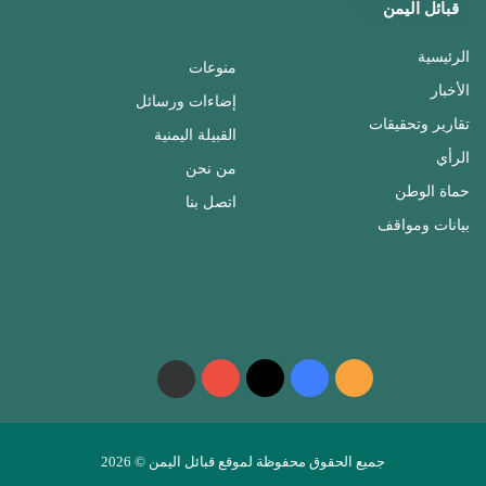
قبائل اليمن
الرئيسية
منوعات
الأخبار
إضاءات ورسائل
تقارير وتحقيقات
القبيلة اليمنية
الرأي
من نحن
حماة الوطن
اتصل بنا
بيانات ومواقف
ملخص
فيسبوك
‫X
‫YouTube
واتساب
telegram
الموقع
RSS
جميع الحقوق محفوظة لموقع قبائل اليمن © 2026